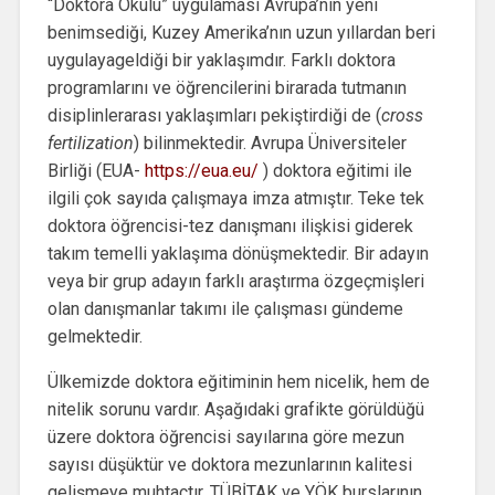
“Doktora Okulu” uygulaması Avrupa’nın yeni
benimsediği, Kuzey Amerika’nın uzun yıllardan beri
uygulayageldiği bir yaklaşımdır. Farklı doktora
programlarını ve öğrencilerini birarada tutmanın
disiplinlerarası yaklaşımları pekiştirdiği de (
cross
fertilization
) bilinmektedir. Avrupa Üniversiteler
Birliği (EUA-
https://eua.eu/
) doktora eğitimi ile
ilgili çok sayıda çalışmaya imza atmıştır. Teke tek
doktora öğrencisi-tez danışmanı ilişkisi giderek
takım temelli yaklaşıma dönüşmektedir. Bir adayın
veya bir grup adayın farklı araştırma özgeçmişleri
olan danışmanlar takımı ile çalışması gündeme
gelmektedir.
Ülkemizde doktora eğitiminin hem nicelik, hem de
nitelik sorunu vardır. Aşağıdaki grafikte görüldüğü
üzere doktora öğrencisi sayılarına göre mezun
sayısı düşüktür ve doktora mezunlarının kalitesi
gelişmeye muhtaçtır. TÜBİTAK ve YÖK burslarının