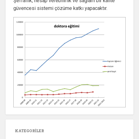
Şeffaflık, hesap verebilirlik ve sağlam bir kalite
güvencesi sistemi çözüme katkı yapacaktır.
KATEGORILER