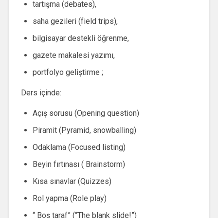
tartışma (debates),
saha gezileri (field trips),
bilgisayar destekli öğrenme,
gazete makalesi yazımı,
portfolyo geliştirme ;
Ders içinde:
Açış sorusu (Opening question)
Piramit (Pyramid, snowballing)
Odaklama (Focused listing)
Beyin fırtınası ( Brainstorm)
Kısa sınavlar (Quizzes)
Rol yapma (Role play)
“ Boş taraf” (“The blank slide!”)