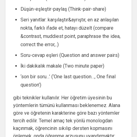
Düşün-eşleştir-paylaş (Think-pair-share)
Seri yanıtlar: karşılaştır&ayrıştır, en az anlaşılan
nokta, farklı ifade et, hatayı düzelt (compare
&contrast, muddiest point, paraphrase the idea,
correct the error,..)
Soru-cevap eşleri (Question and answer pairs)
İki dakikalık makale (Two minute paper)
‘son bir soru…’ (‘One last question…, One final
question’)
gibi teknikler kullanılır. Her öğretim üyesinin bu
yöntemlerin tümünü kullanması beklenemez. Alana
göre ve öğretenin karakterine göre bazı yöntemler
tercih edilir. Temel amaç tek yönlü monologdan
kaçınmak, öğrencinin sıkılıp dersten kopmasını
önlemek, onda öğrenme arzusunu uyandırmaktır;