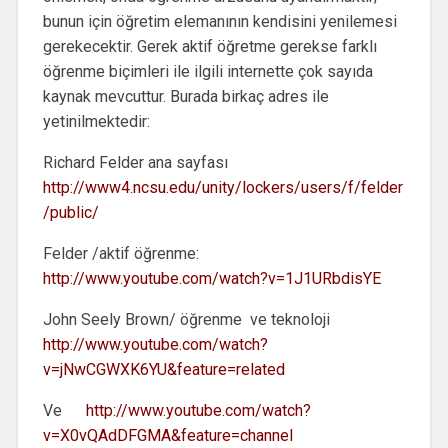
bunun için öğretim elemanının kendisini yenilemesi
gerekecektir. Gerek aktif öğretme gerekse farklı
öğrenme biçimleri ile ilgili internette çok sayıda
kaynak mevcuttur. Burada birkaç adres ile
yetinilmektedir:
Richard Felder ana sayfası
http://www4.ncsu.edu/unity/lockers/users/f/felder
/public/
Felder /aktif öğrenme:
http://www.youtube.com/watch?v=1J1URbdisYE
John Seely Brown/ öğrenme ve teknoloji
http://www.youtube.com/watch?
v=jNwCGWXK6YU&feature=related
Ve
http://www.youtube.com/watch?
v=X0vQAdDFGMA&feature=channel