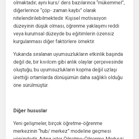
olmaktadır; aynı kurs/ ders bazılarınca “mükemmel”,
diğerlerince “çöp- zaman kaybı” olarak
nitelendirilebilmektedir. Kişisel motivasyon
düzeyinin düşük olması, öğrenme yaklaşımı reddi
veya kurumsal düzeyde bu eğitimlerin özensiz
kurgulanması diğer faktörlere örnektir.
Yukarıda sıralanan uyumsuzlukların etkinlik başında
değil de, bir kıvılcım gibi anlık olaylar çerçevesinde
oluştuğu, bu uyumsuzlukların kopma değil uzlaşı
ürettiği ortamlarda dönüşümün daha sağlıklı olduğu
öne sürülmüştür.
Diğer hususlar
Yeni gelişmeler, birçok öğretme-öğrenme
merkezinin “hub/ merkez” modeline geçmesi
yönündedir. Adına ister Öğretme-Öğrenme Merkezi