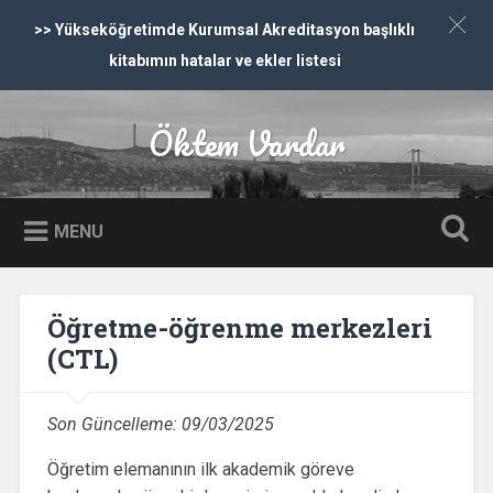
>> Yükseköğretimde Kurumsal Akreditasyon başlıklı
kitabımın hatalar ve ekler listesi
İçeriğe dön
Öktem Vardar
Ara
MENU
Öğretme-öğrenme merkezleri
(CTL)
Son Güncelleme:
09/03/2025
Öğretim elemanının ilk akademik göreve