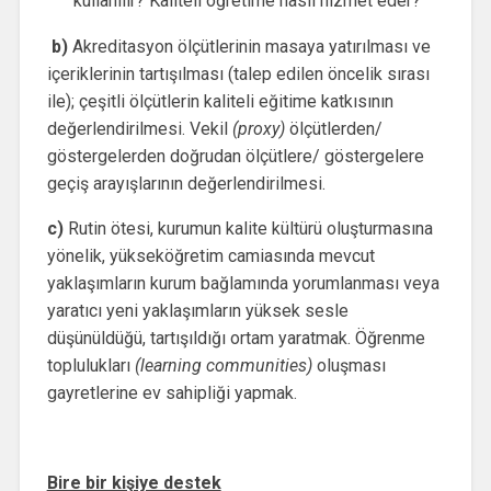
kullanılır? Kaliteli öğretime nasıl hizmet eder?
b)
Akreditasyon ölçütlerinin masaya yatırılması ve
içeriklerinin tartışılması (talep edilen öncelik sırası
ile); çeşitli ölçütlerin kaliteli eğitime katkısının
değerlendirilmesi. Vekil
(proxy)
ölçütlerden/
göstergelerden doğrudan ölçütlere/ göstergelere
geçiş arayışlarının değerlendirilmesi.
c)
Rutin ötesi, kurumun kalite kültürü oluşturmasına
yönelik, yükseköğretim camiasında mevcut
yaklaşımların kurum bağlamında yorumlanması veya
yaratıcı yeni yaklaşımların yüksek sesle
düşünüldüğü, tartışıldığı ortam yaratmak. Öğrenme
toplulukları
(learning communities)
oluşması
gayretlerine ev sahipliği yapmak.
Bire bir kişiye destek