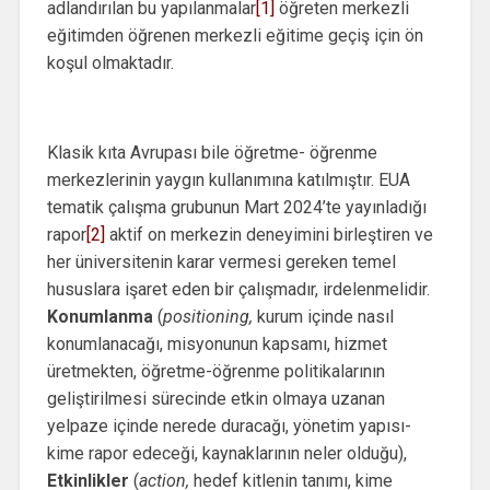
adlandırılan bu yapılanmalar
[1]
öğreten merkezli
eğitimden öğrenen merkezli eğitime geçiş için ön
koşul olmaktadır.
Klasik kıta Avrupası bile öğretme- öğrenme
merkezlerinin yaygın kullanımına katılmıştır. EUA
tematik çalışma grubunun Mart 2024’te yayınladığı
rapor
[2]
aktif on merkezin deneyimini birleştiren ve
her üniversitenin karar vermesi gereken temel
hususlara işaret eden bir çalışmadır, irdelenmelidir.
Konumlanma
(
positioning,
kurum içinde nasıl
konumlanacağı, misyonunun kapsamı, hizmet
üretmekten, öğretme-öğrenme politikalarının
geliştirilmesi sürecinde etkin olmaya uzanan
yelpaze içinde nerede duracağı, yönetim yapısı-
kime rapor edeceği, kaynaklarının neler olduğu),
Etkinlikler
(
action,
hedef kitlenin tanımı, kime