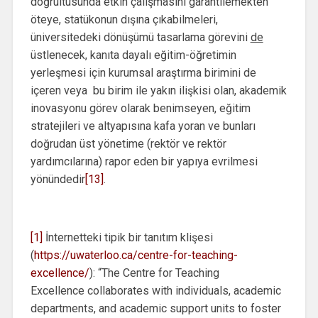
doğrultusunda etkin çalışmasını garantilemekten
öteye, statükonun dışına çıkabilmeleri,
üniversitedeki dönüşümü tasarlama görevini
de
üstlenecek, kanıta dayalı eğitim-öğretimin
yerleşmesi için kurumsal araştırma birimini de
içeren veya bu birim ile yakın ilişkisi olan, akademik
inovasyonu görev olarak benimseyen, eğitim
stratejileri ve altyapısına kafa yoran ve bunları
doğrudan üst yönetime (rektör ve rektör
yardımcılarına) rapor eden bir yapıya evrilmesi
yönündedir
[13]
.
[1]
İnternetteki tipik bir tanıtım klişesi
(
https://uwaterloo.ca/centre-for-teaching-
excellence/
): “The Centre for Teaching
Excellence collaborates with individuals, academic
departments, and academic support units to foster